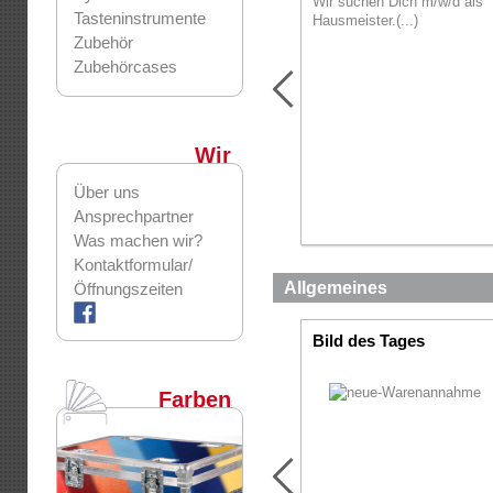
Wir suchen Dich m/w/d als
Tasteninstrumente
Hausmeister.(...)
Zubehör
Zubehörcases
Wir
Über uns
Ansprechpartner
Was machen wir?
Kontaktformular/
Allgemeines
Öffnungszeiten
Bild des Tages
Farben