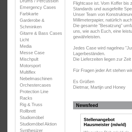
Drums / Percussion
Flightcase ist. Vom Koffer bis
Emergency Cases
Standards und ausgefeilte Spe
Farbkarte
Unser Team von Konstrukteuren
Millimeterpapier, natürlich au
Garderobe &
Die gesamte "Besatzung" umfass
Schminken
uns, wie auch Euch, eine leist
Gitarre & Bass Cases
gewährleisten.
Licht
Media
Jedes Case wird nagelneu "Jus
Messe Case
Lagerbeständen.
Mischpult
Die Lieferzeiten liegen zur Zei
Motorsport
Für Fragen jeder Art stehen wi
Multiflex
Nebelmaschinen
Es Grüßen
Orchestercases
Dietmar, Martijn und Honey
Protection Line
Racks
Rig & Truss
Newsfeed
Rollbrett
Studiomöbel
Stellenangebot
Studiomöbel Aktion
Hausmeister (m/w/d)
Synthesizer