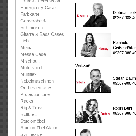
Drums / Percussion
Emergency Cases
Dietmar Trei
Farbkarte
09367-988 4
Garderobe &
Schminken
Gitarre & Bass Cases
Licht
Reinhold
Media
Geißendörfer
09367-988 4
Messe Case
Mischpult
Verkauf:
Motorsport
Multiflex
Stefan Bau
Nebelmaschinen
09367-988 4
Orchestercases
Protection Line
Racks
Rig & Truss
Robin Bühl
09367-988 4
Rollbrett
Studiomöbel
Studiomöbel Aktion
Synthesizer