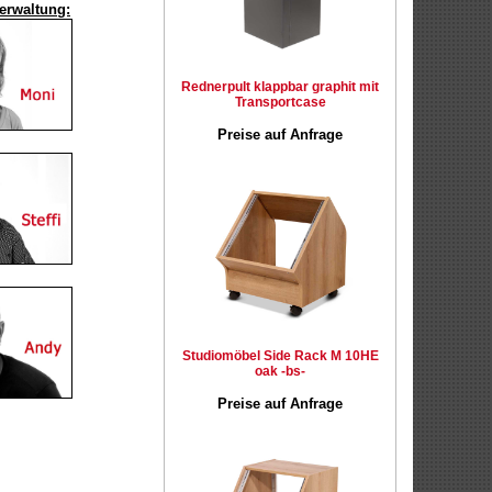
erwaltung:
Rednerpult klappbar graphit mit
Transportcase
Preise auf Anfrage
Studiomöbel Side Rack M 10HE
oak -bs-
Preise auf Anfrage