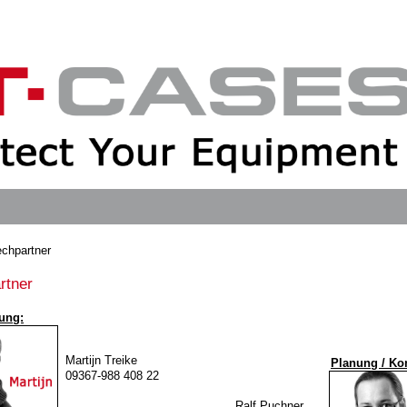
chpartner
rtner
ung:
Martijn Treike
Planung / Kon
09367-988 408 22
Ralf Puchner