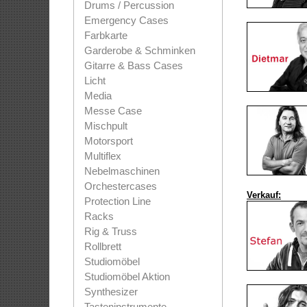
Drums / Percussion
Emergency Cases
Farbkarte
Garderobe & Schminken
Gitarre & Bass Cases
Licht
Media
Messe Case
Mischpult
Motorsport
Multiflex
Nebelmaschinen
Orchestercases
Verkauf:
Protection Line
Racks
Rig & Truss
Rollbrett
Studiomöbel
Studiomöbel Aktion
Synthesizer
Tasteninstrumente