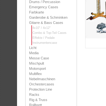
Drums / Percussion
Emergency Cases
Farbkarte
Garderobe & Schminken
Gitarre & Bass Cases
4x10'' / 4x12''
Combo & Top-Teil Cases
Effekte / Pedale
Instrumentencase
Licht
Media
Messe Case
Mischpult
Motorsport
Multiflex
Nebelmaschinen
Orchestercases
Protection Line
Racks
Rig & Truss
Rollbrett