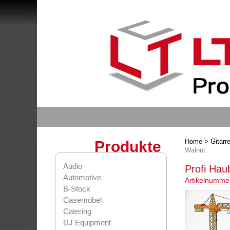
Home
> Gitar
Produkte
Walnut
Audio
Profi Hau
Automotive
Artikelnumme
B-Stock
Casemöbel
Catering
DJ Equipment