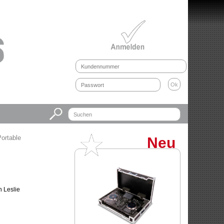
ortable
Neu
n Leslie