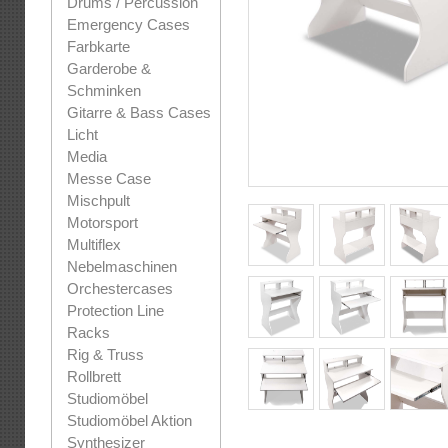
Drums / Percussion
Emergency Cases
Farbkarte
Garderobe &
Schminken
Gitarre & Bass Cases
Licht
Media
Messe Case
Mischpult
Motorsport
Multiflex
Nebelmaschinen
Orchestercases
Protection Line
Racks
Rig & Truss
Rollbrett
Studiomöbel
Studiomöbel Aktion
Synthesizer