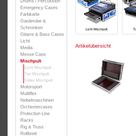
Drums / Percussion
Emergency Cases
Farbkarte
Garderobe &
Schminken
Licht Mischpult
T
Gitarre & Bass Cases
Licht
Artikelübersicht
Media
Messe Case
Mischpult
Licht Mischpult
Ton Mischpult
Video Mischpult
Motorsport
Multiflex
Nebelmaschinen
Orchestercases
Protection Line
Racks
Rig & Truss
Rollbrett