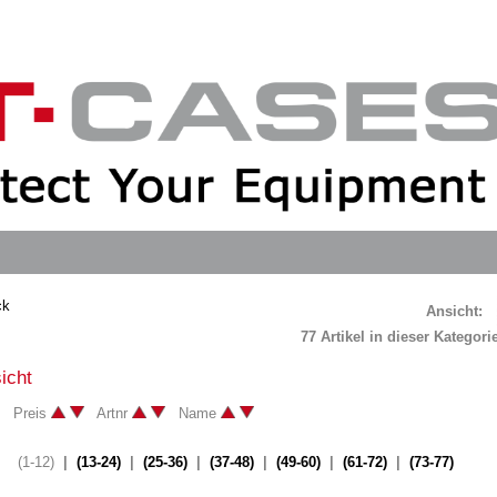
ck
Ansicht:
77 Artikel in dieser Kategor
icht
h: Preis
Artnr
Name
(1-12)
|
(13-24)
|
(25-36)
|
(37-48)
|
(49-60)
|
(61-72)
|
(73-77)