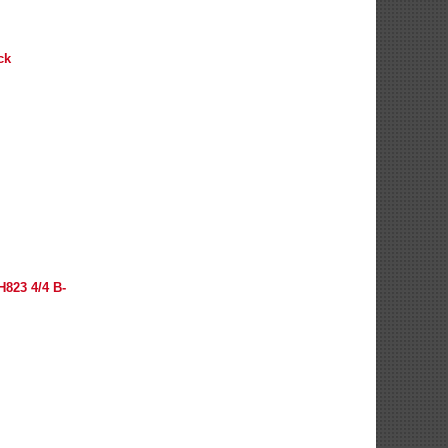
ck
H823 4/4 B-