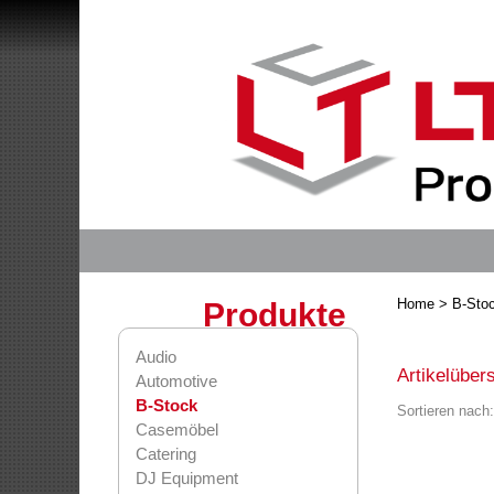
Home
> B-Sto
Produkte
Audio
Artikelübers
Automotive
B-Stock
Sortieren nac
Casemöbel
Catering
DJ Equipment