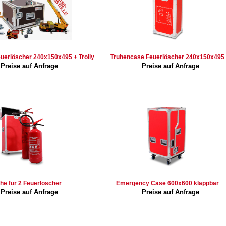
uerlöscher 240x150x495 + Trolly
Truhencase Feuerlöscher 240x150x495
Preise auf Anfrage
Preise auf Anfrage
he für 2 Feuerlöscher
Emergency Case 600x600 klappbar
Preise auf Anfrage
Preise auf Anfrage