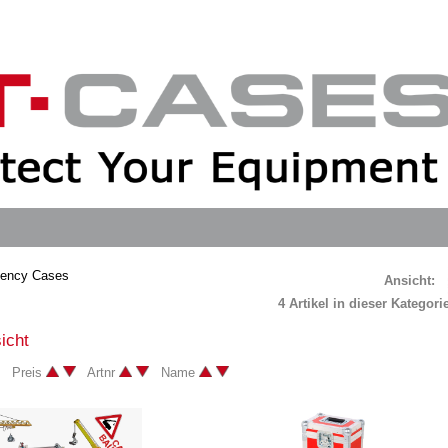
ency Cases
Ansicht:
4 Artikel in dieser Kategor
icht
h: Preis
Artnr
Name