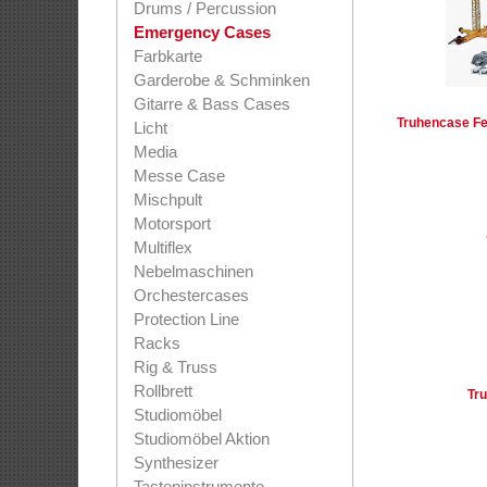
Drums / Percussion
Emergency Cases
Farbkarte
Garderobe & Schminken
Gitarre & Bass Cases
Truhencase Fe
Licht
Media
Messe Case
Mischpult
Motorsport
Multiflex
Nebelmaschinen
Orchestercases
Protection Line
Racks
Rig & Truss
Rollbrett
Tru
Studiomöbel
Studiomöbel Aktion
Synthesizer
Tasteninstrumente