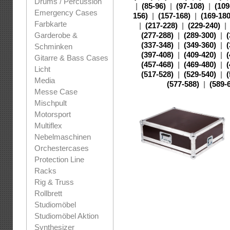
Drums / Percussion
|
(85-96)
|
(97-108)
|
(109
Emergency Cases
156)
|
(157-168)
|
(169-180
Farbkarte
|
(217-228)
|
(229-240)
|
Garderobe &
(277-288)
|
(289-300)
|
(337-348)
|
(349-360)
|
Schminken
(397-408)
|
(409-420)
|
Gitarre & Bass Cases
(457-468)
|
(469-480)
|
Licht
(517-528)
|
(529-540)
|
Media
(577-588)
|
(589-
Messe Case
Mischpult
Motorsport
Multiflex
Nebelmaschinen
Orchestercases
Protection Line
Racks
Rig & Truss
Rollbrett
Studiomöbel
Studiomöbel Aktion
Synthesizer