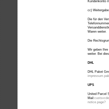
Kundenkonto mi
cc) Weitergabe
Die für den Ve
Telefonnummer 
Versanddienstl
Waren weiter.
Die Rechtsgrund
Wir geben Ihre
weiter. Bei die
DHL
DHL Paket GmbH
impressum.pak
UPS
United Parcel 
Mail:
custsvcde
notice.page?