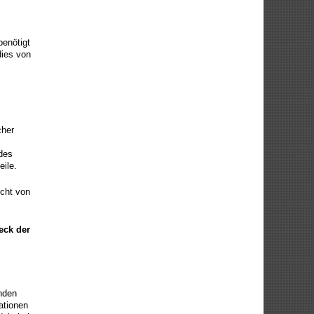
benötigt
dies von
cher
des
eile.
icht von
eck der
nden
ationen