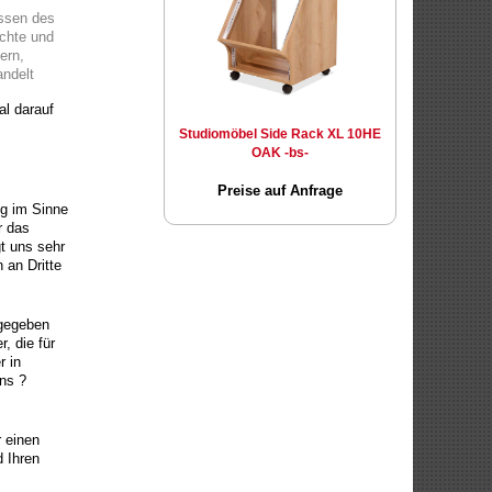
essen des
echte und
ern,
andelt
al darauf
Studiomöbel Side Rack XL 10HE
OAK -bs-
Preise auf Anfrage
ng im Sinne
r das
t uns sehr
 an Dritte
 gegeben
, die für
r in
uns ?
 einen
d Ihren