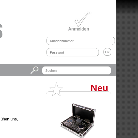
Neu
mühen uns,