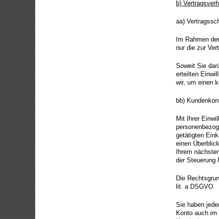
b) Vertragsverh
aa) Vertragssc
Im Rahmen der 
nur die zur Ve
Soweit Sie dar
erteilten Einwi
wir, um einen 
bb) Kundenkon
Mit Ihrer Einwi
personenbezoge
getätigten Eink
einen Überblick
Ihrem nächsten
der Steuerung I
Die Rechtsgrund
lit. a DSGVO.
Sie haben jede
Konto auch im 