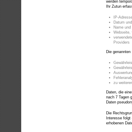
werden temporä
Ihr Zutun erfas
IP-Adress
Datum und 
Name und 
Webseite, v
verwendete
Providers
Die genannten 
Gewährleis
Gewährleis
Auswertung
Fehleranal
zu weitere
Daten, die ein
nach 7 Tagen g
Daten pseudony
Die Rechtsgrund
Interesse folg
erhobenen Dat