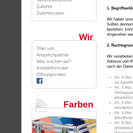
Zubehör
1.
Begriffserk
Zubehörcases
Wir haben unse
Sollten dennoc
bestehen, könn
Wir
eingesehen we
2.
Rechtsgrun
Über uns
Ansprechpartner
Wir verarbeite
Was machen wir?
Adresse und IP
nach der Daten
Kontaktformular/
Öffnungszeiten
Art. 6 Abs.
sie betref
Art. 6 Abs.
Vertragspa
erforderlic
Farben
Art. 6 Abs.
erforderlic
Art. 6 Abs.
betroffene
Art. 6 Abs
erforderlic
Verantwort