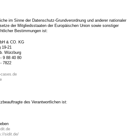
liche im Sinne der Datenschutz-Grundverordnung und anderer nationaler
etze der Mitgliedsstaaten der Europäischen Union sowie sonstiger
htlicher Bestimmungen ist:
mbH & CO. KG
 19-21
b. Würzburg
- 9 88 40 80
 - 7822
-cases.de
e
zbeauftragte des Verantwortlichen ist:
leben
dit.de
://sidit.de/