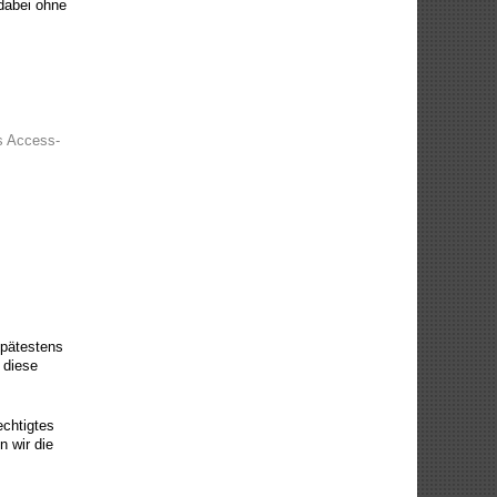
dabei ohne
s Access-
spätestens
 diese
echtigtes
n wir die