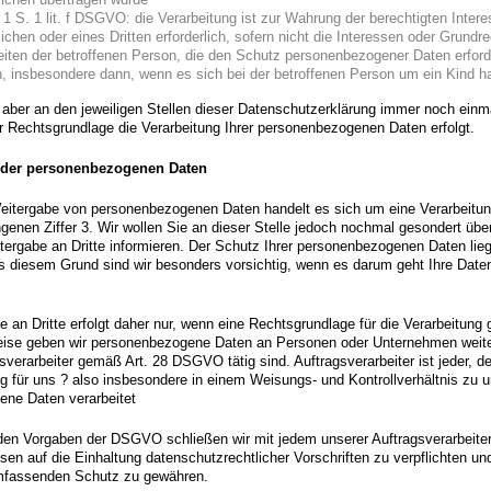
. 1 S. 1 lit. f DSGVO: die Verarbeitung ist zur Wahrung der berechtigten Inter
ichen oder eines Dritten erforderlich, sofern nicht die Interessen oder Grundr
eiten der betroffenen Person, die den Schutz personenbezogener Daten erford
, insbesondere dann, wenn es sich bei der betroffenen Person um ein Kind h
 aber an den jeweiligen Stellen dieser Datenschutzerklärung immer noch einm
er Rechtsgrundlage die Verarbeitung Ihrer personenbezogenen Daten erfolgt.
 der personenbezogenen Daten
eitergabe von personenbezogenen Daten handelt es sich um eine Verarbeitu
genen Ziffer 3. Wir wollen Sie an dieser Stelle jedoch nochmal gesondert übe
ergabe an Dritte informieren. Der Schutz Ihrer personenbezogenen Daten lieg
 diesem Grund sind wir besonders vorsichtig, wenn es darum geht Ihre Daten
e an Dritte erfolgt daher nur, wenn eine Rechtsgrundlage für die Verarbeitung
weise geben wir personenbezogene Daten an Personen oder Unternehmen weiter
sverarbeiter gemäß Art. 28 DSGVO tätig sind. Auftragsverarbeiter ist jeder, de
g für uns ? also insbesondere in einem Weisungs- und Kontrollverhältnis zu 
ne Daten verarbeitet
en Vorgaben der DSGVO schließen wir mit jedem unserer Auftragsverarbeiter
sen auf die Einhaltung datenschutzrechtlicher Vorschriften zu verpflichten un
mfassenden Schutz zu gewähren.