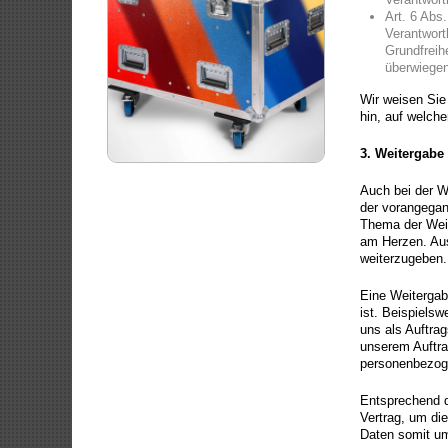
Art. 6 Abs
Verantwortl
Grundfreih
überwiegen
Wir weisen Sie
hin, auf welch
3.
Weitergabe
Auch bei der W
der vorangegan
Thema der Weit
am Herzen. Aus
weiterzugeben.
Eine Weitergab
ist. Beispiels
uns als Auftrag
unserem Auftra
personenbezoge
Entsprechend d
Vertrag, um die
Daten somit u