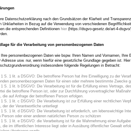
lärungen
re Datenschutzerklärung nach den Grundsätzen der Klarheit und Transparenz 
h Unklarheiten in Bezug auf die Verwendung von verschiedenen Begrifflichkei
en die entsprechenden Definitionen
hier
(https://dsgvo-gesetz.de/art-4-dsgvo/
rden.
dlage für die Verarbeitung von personenbezogenen Daten
n Ihre personenbezogenen Daten wie bspw. Ihren Namen und Vornamen, Ihre E
-Adresse usw. nur, wenn hierfür eine gesetzliche Grundlage gegeben ist. Hi
schutzgrundverordnung insbesondere folgende Regelungen in Betracht:
 1 S. 1 lit. a DSGVO: Die betroffene Person hat ihre Einwilligung zu der Verar
fenden personenbezogenen Daten für einen oder mehrere bestimmte Zwecke 
 1 S. 1 lit. b DSGVO: Die Verarbeitung ist für die Erfüllung eines Vertrags, d
rtei die betroffene Person ist, oder zur Durchführung vorvertraglicher Maßna
h, die auf Anfrage der betroffenen Person erfolgen.
 1 S. 1 lit. c DSGVO: Die Verarbeitung ist zur Erfüllung einer rechtlichen Verp
h, der der Verantwortliche unterliegt
 1 S. 1 lit. d DSGVO: Die Verarbeitung ist erforderlich, um lebenswichtige Int
n Person oder einer anderen natürlichen Person zu schützen
. 1 S. 1 lit. e DSGVO: die Verarbeitung ist für die Wahrnehmung einer Aufgabe
h, die im öffentlichen Interesse liegt oder in Ausübung öffentlicher Gewalt erfo
lichen übertragen wurde