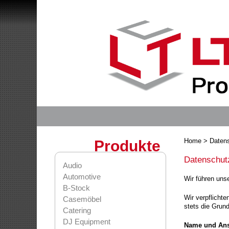
Home
> Daten
Produkte
Datenschut
Audio
Automotive
Wir führen uns
B-Stock
Wir verpflicht
Casemöbel
stets die Grun
Catering
DJ Equipment
Name und Ansc