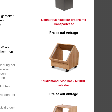
gestaltet.
Rednerpult klappbar graphit mit
ten
Transportcase
)
Preise auf Anfrage
-Mail-
er kommen
beitung der
gegeben.
essen
hmen
Studiomöbel Side Rack M 10HE
oak -bs-
flichtung
Preise auf Anfrage
eressen der
lgt, die dem