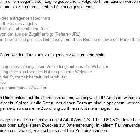
r in einem sogenannten Logfile gespeichert. Folgende Informationen werden 
st und bis zur automatisierten Löschung gespeichert:
e des anfragenden Rechners
Uhrzeit des Zugriffs
URL der abgerufenen Datei
on der aus der Zugriff erfolgt (Referrer-URL)
r Browser und ggf. das Betriebssystem Ihres Rechners sowie der Name Ihre
Daten werden durch uns zu folgenden Zwecken verarbeitet:
tung eines reibungslosen Verbindungsaufbaus der Webseite
tung einer komfortablen Nutzung unserer Webseite
 der Systemsicherheit und -stabilität
yse
n administrativen Zwecken
en Rückschluss auf Ihre Person zulassen, wie bspw. die IP-Adresse, werden 
elöscht. Sollten wir die Daten über diesen Zeitraum hinaus speichern, werden
misiert, so dass eine Zuordnung zu Ihnen nicht mehr möglich ist.
lage für die Datenverarbeitung ist Art. 6 Abs. 1 S. 1 lit. f DSGVO. Unser ber
t aus oben aufgelisteten Zwecken zur Datenerhebung. In keinem Fall verwende
en zu dem Zweck, Rückschlüsse auf Ihre Person zu ziehen.