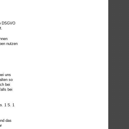
. b DSGVO
t.
Ihnen
aben nutzen
bei uns
alten so
ich bei
alls bei
s. 1 S. 1
und das
r