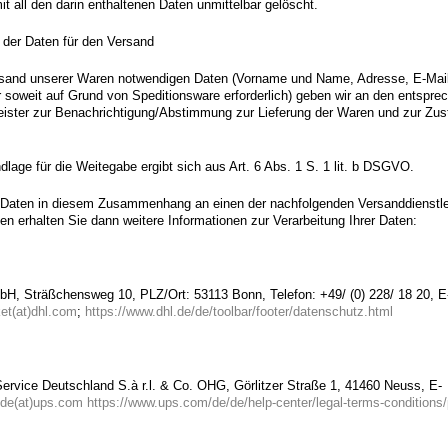
t all den darin enthaltenen Daten unmittelbar gelöscht.
 der Daten für den Versand
rsand unserer Waren notwendigen Daten (Vorname und Name, Adresse, E-Mai
soweit auf Grund von Speditionsware erforderlich) geben wir an den entspre
eister zur Benachrichtigung/Abstimmung zur Lieferung der Waren und zur Zust
lage für die Weitegabe ergibt sich aus Art. 6 Abs. 1 S. 1 lit. b DSGVO.
 Daten in diesem Zusammenhang an einen der nachfolgenden Versanddienstle
sen erhalten Sie dann weitere Informationen zur Verarbeitung Ihrer Daten:
, Sträßchensweg 10, PLZ/Ort: 53113 Bonn, Telefon: +49/ (0) 228/ 18 20, E
et(at)dhl.com
;
https://www.dhl.de/de/toolbar/footer/datenschutz.html
Service Deutschland S.à r.l. & Co. OHG, Görlitzer Straße 1, 41460 Neuss, E-
de(at)ups.com
https://www.ups.com/de/de/help-center/legal-terms-conditions/