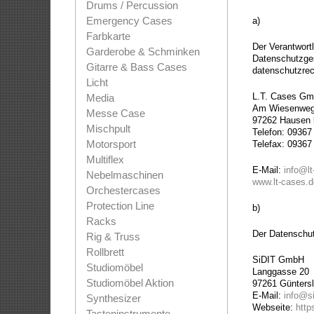
Drums / Percussion
Emergency Cases
a)
Farbkarte
Der Verantwort
Garderobe & Schminken
Datenschutzges
Gitarre & Bass Cases
datenschutzrec
Licht
L.T. Cases G
Media
Am Wiesenweg
Messe Case
97262 Hausen 
Mischpult
Telefon: 09367 
Motorsport
Telefax: 09367
Multiflex
E-Mail:
info@lt
Nebelmaschinen
www.lt-cases.d
Orchestercases
Protection Line
b)
Racks
Der Datenschut
Rig & Truss
Rollbrett
SiDIT GmbH
Studiomöbel
Langgasse 20
Studiomöbel Aktion
97261 Günters
E-Mail:
info@si
Synthesizer
Webseite:
https
Tasteninstrumente