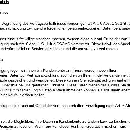
ältnis
hluss
Begründung des Vertragsverhältnisses werden gemäß Art. 6 Abs. 1 S. 1 lit
rtragsabwicklung zwingend erforderlichen personenbezogenen Daten verarbeite
über hinaus freiwillige Angaben machen, werden diese nur auf Grund der von 
lligung nach Art. 6 Abs. 1 S. 1 lit a DSGVO verarbeitet. Diese freiwilligen Ang
kundenfreundlichen Service anzubieten und diesen stets zu verbessern.
to
lligung legen wir Ihnen ein Kundenkonto an. Hierzu werden neben Ihren
nen Daten zur Vertragsabwicklung auch die von Ihnen in der Vergangenheit 
äufe gespeichert und verarbeitet. Diese können Sie jederzeit aufrufen und erh
, über Ihre bei uns getätigten Einkäufe. Diese Daten dienen dazu, dass Sie s
 Einkauf mit Ihren Login Daten einfach anmelden können. Es soll Ihnen ebenf
hrer Kaufaktivitäten helfen.
lage ergibt sich auf Grund der von Ihnen erteilten Einwilligung nach Art. 6 Ab
rzeit die Möglichkeit, Ihre Daten im Kundenkonto zu ändern bzw. zu löschen 
Ganzen zu löschen. Wenn Sie von dieser Funktion Gebrauch machen, wird Ih