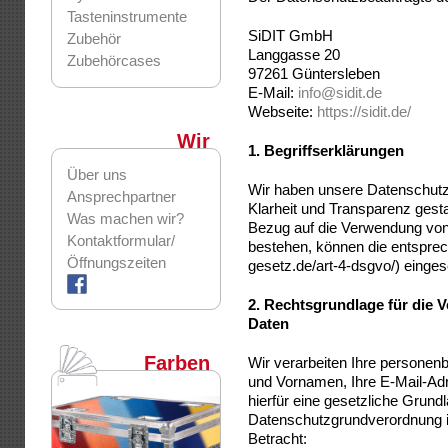
Tasteninstrumente
SiDIT GmbH
Zubehör
Langgasse 20
Zubehörcases
97261 Güntersleben
E-Mail:
info@sidit.de
Webseite:
https://sidit.de/
Wir
1.
Begriffserklärungen
Über uns
Wir haben unsere Datenschutz
Ansprechpartner
Klarheit und Transparenz gesta
Was machen wir?
Bezug auf die Verwendung von 
Kontaktformular/
bestehen, können die entspre
Öffnungszeiten
gesetz.de/art-4-dsgvo/) einge
2.
Rechtsgrundlage für die 
Daten
Farben
Wir verarbeiten Ihre persone
und Vornamen, Ihre E-Mail-Ad
hierfür eine gesetzliche Grun
Datenschutzgrundverordnung i
Betracht: