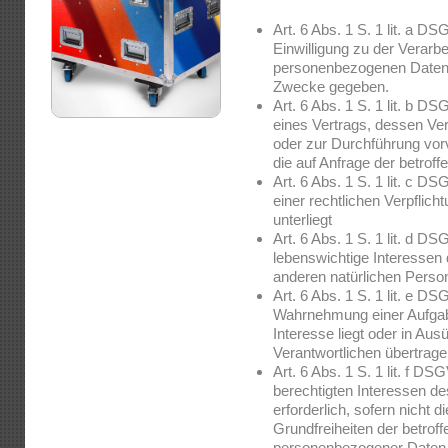
Art. 6 Abs. 1 S. 1 lit. a D
Einwilligung zu der Verarbe
personenbezogenen Daten 
Zwecke gegeben.
Art. 6 Abs. 1 S. 1 lit. b DS
eines Vertrags, dessen Vert
oder zur Durchführung vor
die auf Anfrage der betroff
Art. 6 Abs. 1 S. 1 lit. c D
einer rechtlichen Verpflicht
unterliegt
Art. 6 Abs. 1 S. 1 lit. d D
lebenswichtige Interessen 
anderen natürlichen Perso
Art. 6 Abs. 1 S. 1 lit. e DS
Wahrnehmung einer Aufgabe 
Interesse liegt oder in Aus
Verantwortlichen übertrag
Art. 6 Abs. 1 S. 1 lit. f D
berechtigten Interessen de
erforderlich, sofern nicht 
Grundfreiheiten der betrof
personenbezogener Daten 