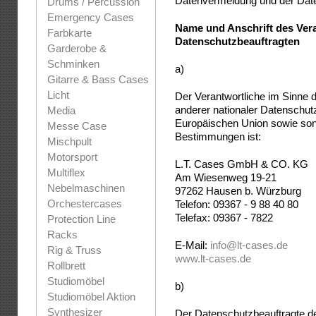
Datenvermeidung und der Date
Drums / Percussion
Emergency Cases
Name und Anschrift des Ver
Farbkarte
Datenschutzbeauftragten
Garderobe &
Schminken
a)
Gitarre & Bass Cases
Licht
Der Verantwortliche im Sinne
anderer nationaler Datenschut
Media
Europäischen Union sowie sons
Messe Case
Bestimmungen ist:
Mischpult
Motorsport
L.T. Cases GmbH & CO. KG
Multiflex
Am Wiesenweg 19-21
Nebelmaschinen
97262 Hausen b. Würzburg
Orchestercases
Telefon: 09367 - 9 88 40 80
Telefax: 09367 - 7822
Protection Line
Racks
E-Mail:
info@lt-cases.de
Rig & Truss
www.lt-cases.de
Rollbrett
Studiomöbel
b)
Studiomöbel Aktion
Synthesizer
Der Datenschutzbeauftragte de