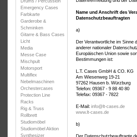
Datenvermeidung und der Date
Drums / Percussion
Emergency Cases
Name und Anschrift des Ver
Farbkarte
Datenschutzbeauftragten
Garderobe &
Schminken
a)
Gitarre & Bass Cases
Licht
Der Verantwortliche im Sinne
anderer nationaler Datenschut
Media
Europäischen Union sowie sons
Messe Case
Bestimmungen ist:
Mischpult
Motorsport
L.T. Cases GmbH & CO. KG
Multiflex
Am Wiesenweg 19-21
Nebelmaschinen
97262 Hausen b. Würzburg
Orchestercases
Telefon: 09367 - 9 88 40 80
Telefax: 09367 - 7822
Protection Line
Racks
E-Mail:
info@lt-cases.de
Rig & Truss
www.lt-cases.de
Rollbrett
Studiomöbel
b)
Studiomöbel Aktion
Synthesizer
Der Datenschutzbeauftragte de