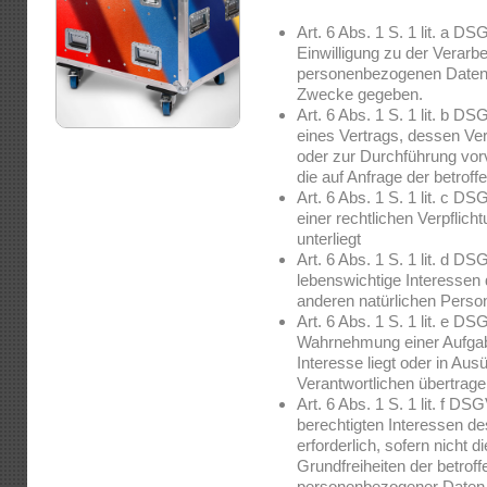
Art. 6 Abs. 1 S. 1 lit. a D
Einwilligung zu der Verarbe
personenbezogenen Daten 
Zwecke gegeben.
Art. 6 Abs. 1 S. 1 lit. b DS
eines Vertrags, dessen Vert
oder zur Durchführung vor
die auf Anfrage der betroff
Art. 6 Abs. 1 S. 1 lit. c D
einer rechtlichen Verpflicht
unterliegt
Art. 6 Abs. 1 S. 1 lit. d D
lebenswichtige Interessen 
anderen natürlichen Perso
Art. 6 Abs. 1 S. 1 lit. e DS
Wahrnehmung einer Aufgabe 
Interesse liegt oder in Aus
Verantwortlichen übertrag
Art. 6 Abs. 1 S. 1 lit. f D
berechtigten Interessen de
erforderlich, sofern nicht 
Grundfreiheiten der betrof
personenbezogener Daten 