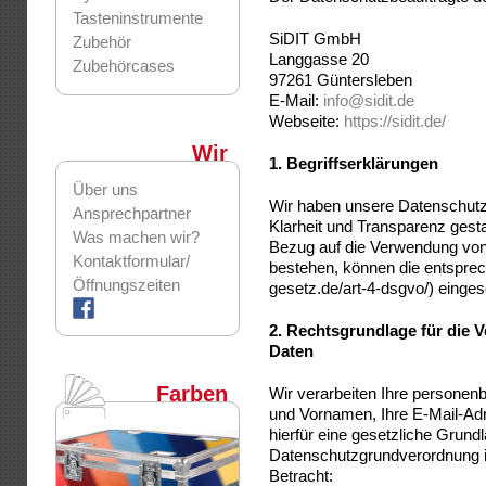
Tasteninstrumente
SiDIT GmbH
Zubehör
Langgasse 20
Zubehörcases
97261 Güntersleben
E-Mail:
info@sidit.de
Webseite:
https://sidit.de/
Wir
1.
Begriffserklärungen
Über uns
Wir haben unsere Datenschutz
Ansprechpartner
Klarheit und Transparenz gesta
Was machen wir?
Bezug auf die Verwendung von 
Kontaktformular/
bestehen, können die entspre
Öffnungszeiten
gesetz.de/art-4-dsgvo/) einge
2.
Rechtsgrundlage für die 
Daten
Farben
Wir verarbeiten Ihre persone
und Vornamen, Ihre E-Mail-Ad
hierfür eine gesetzliche Grun
Datenschutzgrundverordnung i
Betracht: