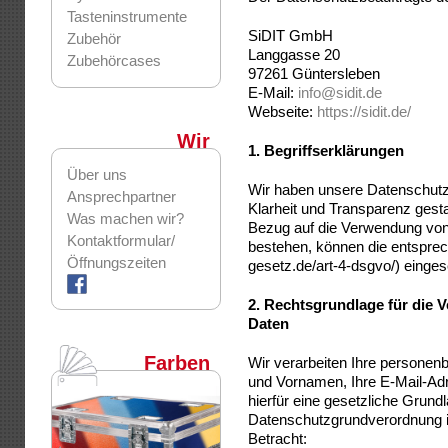
Tasteninstrumente
SiDIT GmbH
Zubehör
Langgasse 20
Zubehörcases
97261 Güntersleben
E-Mail:
info@sidit.de
Webseite:
https://sidit.de/
Wir
1.
Begriffserklärungen
Über uns
Wir haben unsere Datenschutz
Ansprechpartner
Klarheit und Transparenz gesta
Was machen wir?
Bezug auf die Verwendung von 
Kontaktformular/
bestehen, können die entspre
Öffnungszeiten
gesetz.de/art-4-dsgvo/) einge
2.
Rechtsgrundlage für die 
Daten
Farben
Wir verarbeiten Ihre persone
und Vornamen, Ihre E-Mail-Ad
hierfür eine gesetzliche Grun
Datenschutzgrundverordnung i
Betracht: