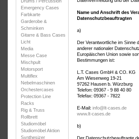
Datenvermeidung und der Date
Drums / Percussion
Emergency Cases
Name und Anschrift des Ver
Farbkarte
Datenschutzbeauftragten
Garderobe &
Schminken
a)
Gitarre & Bass Cases
Licht
Der Verantwortliche im Sinne
anderer nationaler Datenschut
Media
Europäischen Union sowie sons
Messe Case
Bestimmungen ist:
Mischpult
Motorsport
L.T. Cases GmbH & CO. KG
Multiflex
Am Wiesenweg 19-21
Nebelmaschinen
97262 Hausen b. Würzburg
Orchestercases
Telefon: 09367 - 9 88 40 80
Telefax: 09367 - 7822
Protection Line
Racks
E-Mail:
info@lt-cases.de
Rig & Truss
www.lt-cases.de
Rollbrett
Studiomöbel
b)
Studiomöbel Aktion
Synthesizer
Der Datenschutzbeauftragte de