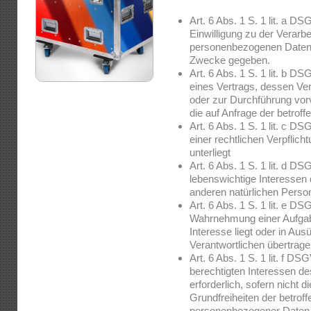
Art. 6 Abs. 1 S. 1 lit. a D
Einwilligung zu der Verarbe
personenbezogenen Daten 
Zwecke gegeben.
Art. 6 Abs. 1 S. 1 lit. b DS
eines Vertrags, dessen Vert
oder zur Durchführung vor
die auf Anfrage der betroff
Art. 6 Abs. 1 S. 1 lit. c D
einer rechtlichen Verpflicht
unterliegt
Art. 6 Abs. 1 S. 1 lit. d D
lebenswichtige Interessen 
anderen natürlichen Perso
Art. 6 Abs. 1 S. 1 lit. e DS
Wahrnehmung einer Aufgabe 
Interesse liegt oder in Aus
Verantwortlichen übertrag
Art. 6 Abs. 1 S. 1 lit. f D
berechtigten Interessen de
erforderlich, sofern nicht 
Grundfreiheiten der betrof
personenbezogener Daten 