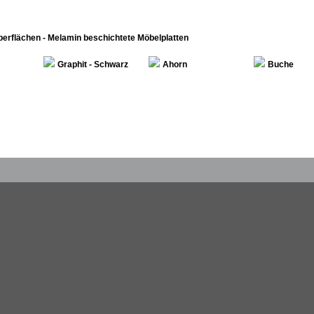
berflächen - Melamin beschichtete Möbelplatten
Graphit - Schwarz
Ahorn
Buche