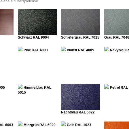
alerie ein Beispielcase.
Schwarz RAL 9004
Schiefergrau RAL 7015
Grau RAL 704
Pink RAL 4003
Violett RAL 4005
Navyblau 
005
Himmelblau RAL
Petrol RAL
5015
Nachtblau RAL 5022
RAL 6003
Minzgrün RAL 6029
Gelb RAL 1023