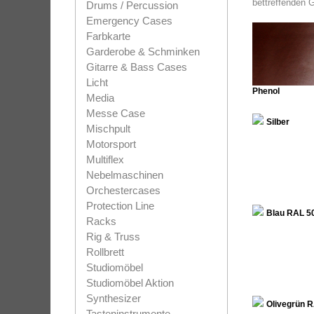
bettreffenden G
Drums / Percussion
Emergency Cases
Farbkarte
Garderobe & Schminken
Gitarre & Bass Cases
Licht
Phenol
Media
Messe Case
Silber
Mischpult
Motorsport
Multiflex
Nebelmaschinen
Orchestercases
Protection Line
Blau RAL 5
Racks
Rig & Truss
Rollbrett
Studiomöbel
Studiomöbel Aktion
Synthesizer
Olivegrün 
Tasteninstrumente