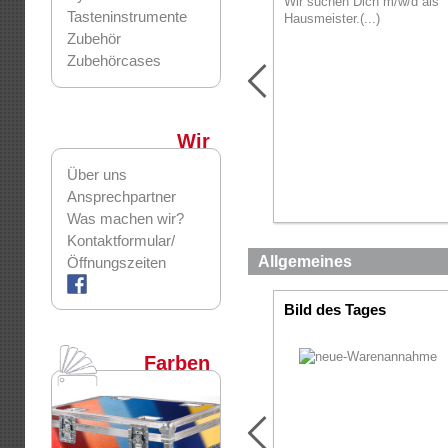
Wir suchen Dich m/w/d als
Tasteninstrumente
Hausmeister.(...)
Zubehör
Zubehörcases
Wir
Über uns
Ansprechpartner
Was machen wir?
Kontaktformular/
Allgemeines
Öffnungszeiten
Bild des Tages
Farben