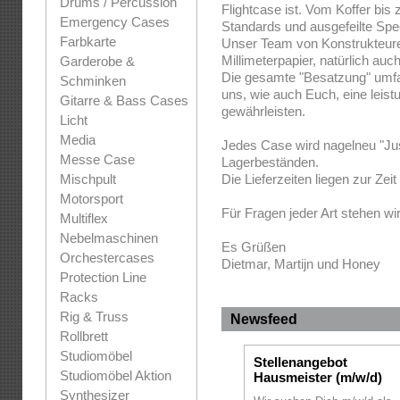
Drums / Percussion
Flightcase ist. Vom Koffer bis
Emergency Cases
Standards und ausgefeilte Spe
Farbkarte
Unser Team von Konstrukteuren
Millimeterpapier, natürlich au
Garderobe &
Die gesamte "Besatzung" umfass
Schminken
uns, wie auch Euch, eine leist
Gitarre & Bass Cases
gewährleisten.
Licht
Media
Jedes Case wird nagelneu "Jus
Messe Case
Lagerbeständen.
Mischpult
Die Lieferzeiten liegen zur Zei
Motorsport
Für Fragen jeder Art stehen wi
Multiflex
Nebelmaschinen
Es Grüßen
Orchestercases
Dietmar, Martijn und Honey
Protection Line
Racks
Rig & Truss
Newsfeed
Rollbrett
Studiomöbel
Stellenangebot
Studiomöbel Aktion
Hausmeister (m/w/d)
Synthesizer