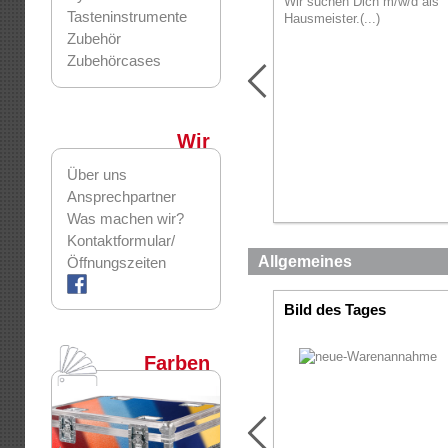
Wir suchen Dich m/w/d als
Tasteninstrumente
Hausmeister.(...)
Zubehör
Zubehörcases
Wir
Über uns
Ansprechpartner
Was machen wir?
Kontaktformular/
Allgemeines
Öffnungszeiten
Bild des Tages
Farben