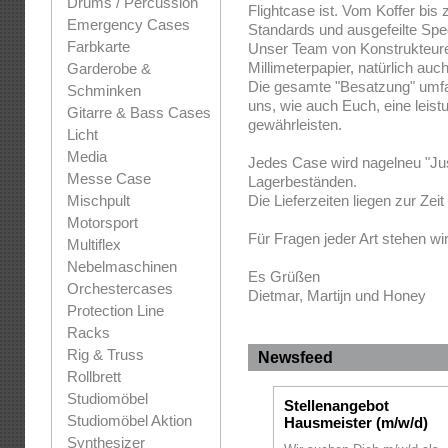
Drums / Percussion
Flightcase ist. Vom Koffer bis
Emergency Cases
Standards und ausgefeilte Spe
Farbkarte
Unser Team von Konstrukteuren
Millimeterpapier, natürlich au
Garderobe &
Die gesamte "Besatzung" umfass
Schminken
uns, wie auch Euch, eine leist
Gitarre & Bass Cases
gewährleisten.
Licht
Media
Jedes Case wird nagelneu "Jus
Messe Case
Lagerbeständen.
Mischpult
Die Lieferzeiten liegen zur Zei
Motorsport
Für Fragen jeder Art stehen wi
Multiflex
Nebelmaschinen
Es Grüßen
Orchestercases
Dietmar, Martijn und Honey
Protection Line
Racks
Rig & Truss
Newsfeed
Rollbrett
Studiomöbel
Stellenangebot
Studiomöbel Aktion
Hausmeister (m/w/d)
Synthesizer