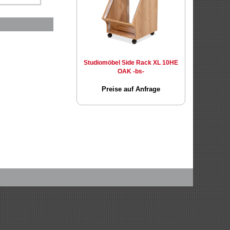
Studiomöbel Side Rack XL 10HE
OAK -bs-
Preise auf Anfrage