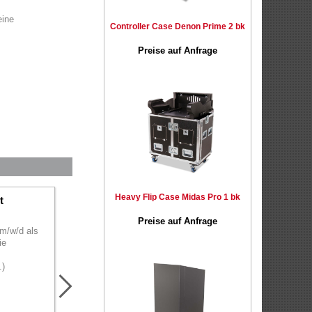
eine
Controller Case Denon Prime 2 bk
Preise auf Anfrage
Heavy Flip Case Midas Pro 1 bk
t
Stellenangebot
Stellenangebot
Zuschnitt
Montage
Preise auf Anfrage
m/w/d als
Wir suchen Dich als
Wir suchen Dich m/w/d a
ie
Maschienenbediener m/w/d
Verstärkung für die Mont
im Bereich Zuschnitt.(...)
von Flightcases und
.)
Transportboxen.(...)