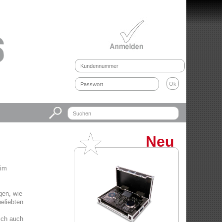
Neu
 im
gen, wie
beliebten
ich auch