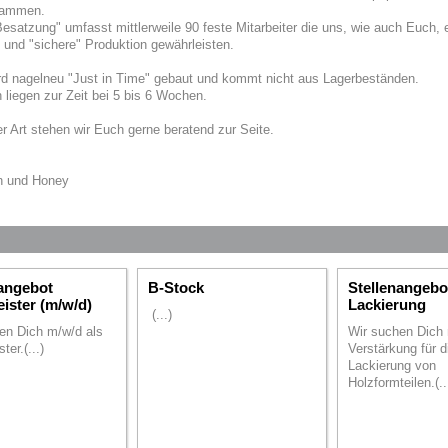
grammen.
esatzung" umfasst mittlerweile 90 feste Mitarbeiter die uns, wie auch Euch, 
 und "sichere" Produktion gewährleisten.
d nagelneu "Just in Time" gebaut und kommt nicht aus Lagerbeständen.
n liegen zur Zeit bei 5 bis 6 Wochen.
r Art stehen wir Euch gerne beratend zur Seite.
jn und Honey
nangebot
B-Stock
Stellenangebo
ister (m/w/d)
Lackierung
(...)
en Dich m/w/d als
Wir suchen Dich 
er.(...)
Verstärkung für d
Lackierung von
Holzformteilen.(..