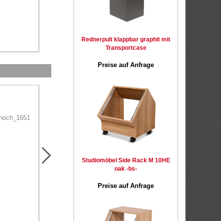
Rednerpult klappbar graphit mit
Transportcase
Preise auf Anfrage
Trennwände zur
DJ Equipment + Beat
Kundensicherheit
Alben
Studiomöbel Side Rack M 10HE
oak -bs-
Preise auf Anfrage