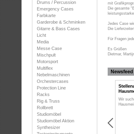
Drums / Percussion
mit Grafikpro
Die gesamte "B
Emergency Cases
leistungsstarke
Farbkarte
Garderobe & Schminken
Jedes Case wir
Gitarre & Bass Cases
Die Lieferzeite
Licht
Für Fragen jede
Media
Messe Case
Es Grüßen
Dietmar, Marti
Mischpult
Motorsport
Multiflex
Newsfeed
Nebelmaschinen
Orchestercases
Stelle
Protection Line
Hausme
Racks
Wir such
Rig & Truss
Hausmeist
Rollbrett
Studiomöbel
Studiomöbel Aktion
Synthesizer
Tasteninstrumente