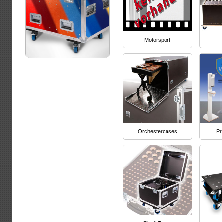
Motorsport
Orchestercases
Pr