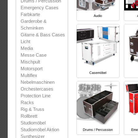
Drums / Percussion
Emergency Cases
Farbkarte
Audio
Garderobe &
Schminken
Gitarre & Bass Cases
Licht
Media
Messe Case
Mischpult
Motorsport
Casemöbel
Multiflex
Nebelmaschinen
Orchestercases
Protection Line
Racks
Rig & Truss
Rollbrett
Studiomöbel
Studiomöbel Aktion
Drums / Percussion
Eme
Synthesizer