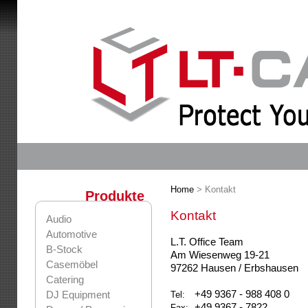
Home
> Kontakt
Produkte
Kontakt
Audio
Automotive
L.T. Office Team
B-Stock
Am Wiesenweg 19-21
Casemöbel
97262 Hausen / Erbshausen
Catering
+49 9367 - 988 408 0
DJ Equipment
Tel:
+49 9367 - 7822
Fax: