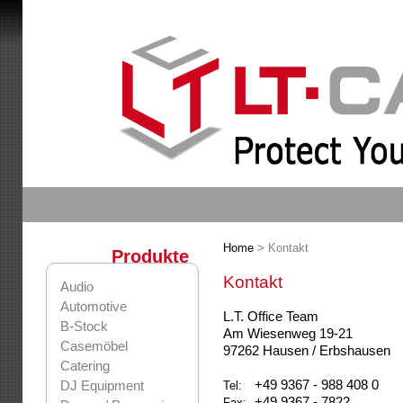
Home
> Kontakt
Produkte
Kontakt
Audio
Automotive
L.T. Office Team
B-Stock
Am Wiesenweg 19-21
Casemöbel
97262 Hausen / Erbshausen
Catering
+49 9367 - 988 408 0
DJ Equipment
Tel:
+49 9367 - 7822
Fax: