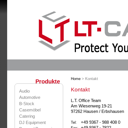
Home
> Kontakt
Produkte
Kontakt
Audio
Automotive
L.T. Office Team
B-Stock
Am Wiesenweg 19-21
Casemöbel
97262 Hausen / Erbshausen
Catering
+49 9367 - 988 408 0
DJ Equipment
Tel:
+49 9367 - 7822
Fax: