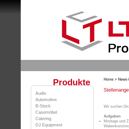
Home
> News-D
Produkte
Stellenang
Audio
Automotive
B-Stock
Wir suchen Dic
Casemöbel
Aufgaben
Catering
Montage und Z
DJ Equipment
Wabenkunststo