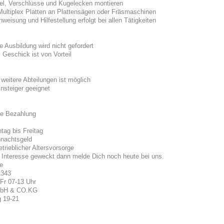
el, Verschlüsse und Kugelecken montieren
Multiplex Platten an Plattensägen oder Fräsmaschinen
weisung und Hilfestellung erfolgt bei allen Tätigkeiten
e Ausbildung wird nicht gefordert
 Geschick ist von Vorteil
weitere Abteilungen ist möglich
insteiger geeignet
te Bezahlung
tag bis Freitag
hnachtsgeld
trieblicher Altersvorsorge
 Interesse geweckt dann melde Dich noch heute bei uns.
e
1343
Fr 07-13 Uhr
GmbH & CO.KG
g 19-21