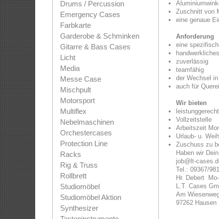
Drums / Percussion
Aluminiumwink
Zuschnitt von 
Emergency Cases
eine genaue Ein
Farbkarte
Garderobe & Schminken
Anforderung
eine spezifisch
Gitarre & Bass Cases
handwerkliches
Licht
zuverlässig
Media
teamfähig
der Wechsel in 
Messe Case
auch für Quere
Mischpult
Motorsport
Wir bieten
Multiflex
leistunggerech
Vollzeitstelle
Nebelmaschinen
Arbeitszeit Mon
Orchestercases
Urlaub- u. Wei
Protection Line
Zuschuss zu be
Haben wir Dein
Racks
job@lt-cases.d
Rig & Truss
Tel.: 09367/98
Rollbrett
Hr. Debert Mo-
Studiomöbel
L.T. Cases 
Am Wiesenwe
Studiomöbel Aktion
97262 Hausen
Synthesizer
Tasteninstrumente