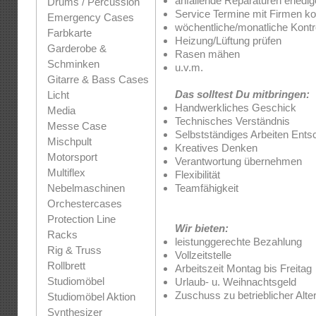
anfallende Reparaturen erledi
Drums / Percussion
Service Termine mit Firmen ko
Emergency Cases
wöchentliche/monatliche Kontr
Farbkarte
Heizung/Lüftung prüfen
Garderobe &
Rasen mähen
Schminken
u.v.m.
Gitarre & Bass Cases
Das solltest Du mitbringen:
Licht
Handwerkliches Geschick
Media
Technisches Verständnis
Messe Case
Selbstständiges Arbeiten Ents
Mischpult
Kreatives Denken
Motorsport
Verantwortung übernehmen
Multiflex
Flexibilität
Nebelmaschinen
Teamfähigkeit
Orchestercases
Protection Line
Wir bieten:
Racks
leistunggerechte Bezahlung
Rig & Truss
Vollzeitstelle
Rollbrett
Arbeitszeit Montag bis Freitag
Studiomöbel
Urlaub- u. Weihnachtsgeld
Zuschuss zu betrieblicher Alt
Studiomöbel Aktion
Synthesizer