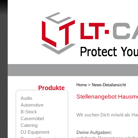
Home
> News-Detailansicht
Produkte
Stellenangebot Hausme
Audio
Automotive
B-Stock
Wir suchen Dich m/w/d als Ha
Casemöbel
Catering
DJ Equipment
Deine Aufgaben: