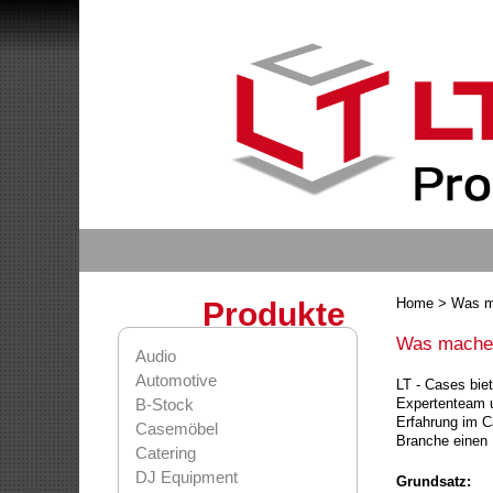
Home
> Was m
Produkte
Was mache
Audio
Automotive
LT - Cases bie
B-Stock
Expertenteam u
Erfahrung im C
Casemöbel
Branche einen
Catering
DJ Equipment
Grundsatz: