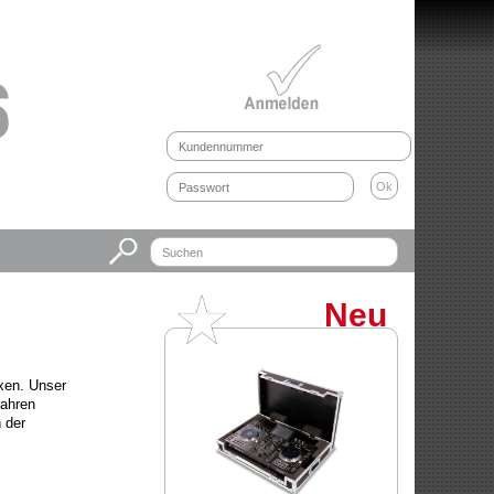
Neu
oxen. Unser
Jahren
 der