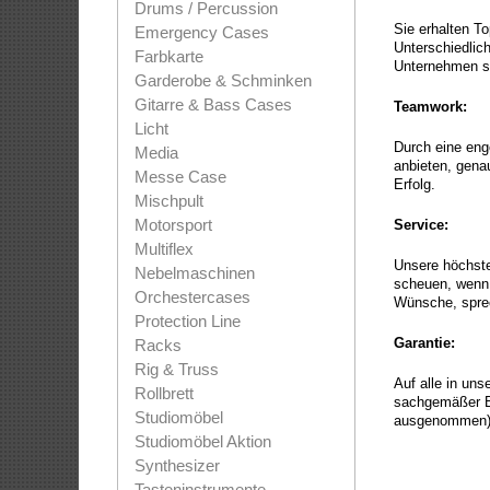
Drums / Percussion
Sie erhalten T
Emergency Cases
Unterschiedlic
Farbkarte
Unternehmen stä
Garderobe & Schminken
Gitarre & Bass Cases
Teamwork:
Licht
Durch eine eng
Media
anbieten, gena
Messe Case
Erfolg.
Mischpult
Motorsport
Service:
Multiflex
Unsere höchste 
Nebelmaschinen
scheuen, wenn 
Orchestercases
Wünsche, spre
Protection Line
Garantie:
Racks
Rig & Truss
Auf alle in un
Rollbrett
sachgemäßer B
Studiomöbel
ausgenommen)
Studiomöbel Aktion
Synthesizer
Tasteninstrumente