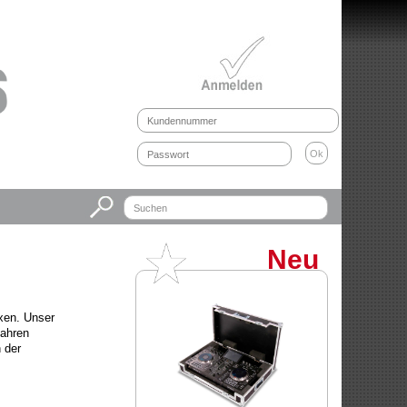
Neu
oxen. Unser
Jahren
 der