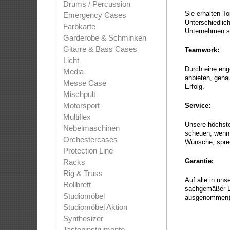
Drums / Percussion
Sie erhalten T
Emergency Cases
Unterschiedlic
Farbkarte
Unternehmen stä
Garderobe & Schminken
Gitarre & Bass Cases
Teamwork:
Licht
Durch eine eng
Media
anbieten, gena
Messe Case
Erfolg.
Mischpult
Motorsport
Service:
Multiflex
Unsere höchste 
Nebelmaschinen
scheuen, wenn 
Orchestercases
Wünsche, spre
Protection Line
Garantie:
Racks
Rig & Truss
Auf alle in un
Rollbrett
sachgemäßer B
Studiomöbel
ausgenommen)
Studiomöbel Aktion
Synthesizer
Tasteninstrumente