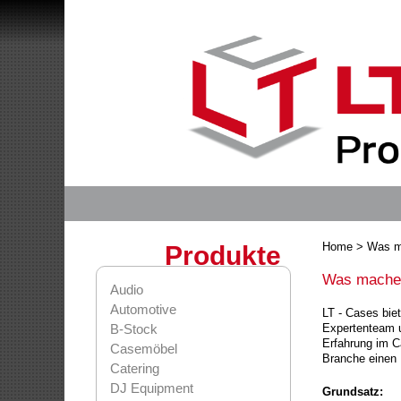
Home
> Was m
Produkte
Was mache
Audio
Automotive
LT - Cases bie
B-Stock
Expertenteam u
Erfahrung im C
Casemöbel
Branche einen
Catering
DJ Equipment
Grundsatz: